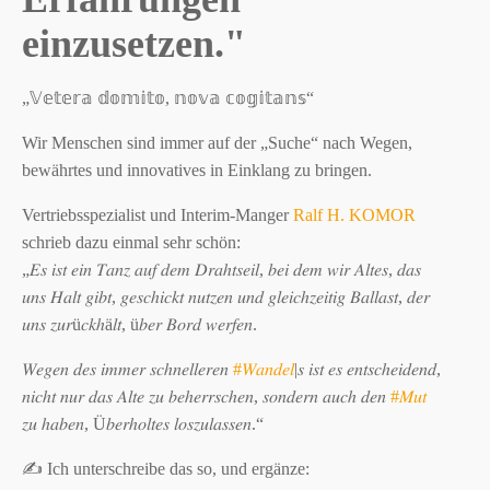
einzusetzen."
„𝕍𝕖𝕥𝕖𝕣𝕒 𝕕𝕠𝕞𝕚𝕥𝕠, 𝕟𝕠𝕧𝕒 𝕔𝕠𝕘𝕚𝕥𝕒𝕟𝕤“
Wir Menschen sind immer auf der „Suche“ nach Wegen,
bewährtes und innovatives in Einklang zu bringen.
Vertriebsspezialist und Interim-Manger
Ralf H. KOMOR
schrieb dazu einmal sehr schön:
„𝐸𝑠 𝑖𝑠𝑡 𝑒𝑖𝑛 𝑇𝑎𝑛𝑧 𝑎𝑢𝑓 𝑑𝑒𝑚 𝐷𝑟𝑎ℎ𝑡𝑠𝑒𝑖𝑙, 𝑏𝑒𝑖 𝑑𝑒𝑚 𝑤𝑖𝑟 𝐴𝑙𝑡𝑒𝑠, 𝑑𝑎𝑠
𝑢𝑛𝑠 𝐻𝑎𝑙𝑡 𝑔𝑖𝑏𝑡, 𝑔𝑒𝑠𝑐ℎ𝑖𝑐𝑘𝑡 𝑛𝑢𝑡𝑧𝑒𝑛 𝑢𝑛𝑑 𝑔𝑙𝑒𝑖𝑐ℎ𝑧𝑒𝑖𝑡𝑖𝑔 𝐵𝑎𝑙𝑙𝑎𝑠𝑡, 𝑑𝑒𝑟
𝑢𝑛𝑠 𝑧𝑢𝑟ü𝑐𝑘ℎä𝑙𝑡, ü𝑏𝑒𝑟 𝐵𝑜𝑟𝑑 𝑤𝑒𝑟𝑓𝑒𝑛.
𝑊𝑒𝑔𝑒𝑛 𝑑𝑒𝑠 𝑖𝑚𝑚𝑒𝑟 𝑠𝑐ℎ𝑛𝑒𝑙𝑙𝑒𝑟𝑒𝑛
#
𝑊𝑎𝑛𝑑𝑒𝑙
|𝑠 𝑖𝑠𝑡 𝑒𝑠 𝑒𝑛𝑡𝑠𝑐ℎ𝑒𝑖𝑑𝑒𝑛𝑑,
𝑛𝑖𝑐ℎ𝑡 𝑛𝑢𝑟 𝑑𝑎𝑠 𝐴𝑙𝑡𝑒 𝑧𝑢 𝑏𝑒ℎ𝑒𝑟𝑟𝑠𝑐ℎ𝑒𝑛, 𝑠𝑜𝑛𝑑𝑒𝑟𝑛 𝑎𝑢𝑐ℎ 𝑑𝑒𝑛
#
𝑀𝑢𝑡
𝑧𝑢 ℎ𝑎𝑏𝑒𝑛, Ü𝑏𝑒𝑟ℎ𝑜𝑙𝑡𝑒𝑠 𝑙𝑜𝑠𝑧𝑢𝑙𝑎𝑠𝑠𝑒𝑛.“
✍ Ich unterschreibe das so, und ergänze: