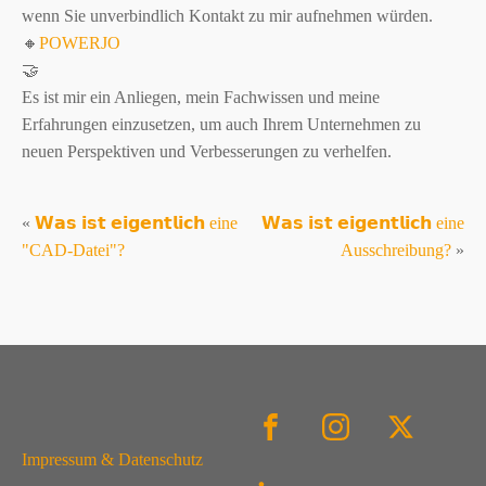
wenn Sie unverbindlich Kontakt zu mir aufnehmen würden.
🔸
POWERJO
🤝
Es ist mir ein Anliegen, mein Fachwissen und meine
Erfahrungen einzusetzen, um auch Ihrem Unternehmen zu
neuen Perspektiven und Verbesserungen zu verhelfen.
«
𝗪𝗮𝘀 𝗶𝘀𝘁 𝗲𝗶𝗴𝗲𝗻𝘁𝗹𝗶𝗰𝗵 eine
𝗪𝗮𝘀 𝗶𝘀𝘁 𝗲𝗶𝗴𝗲𝗻𝘁𝗹𝗶𝗰𝗵 eine
"CAD-Datei"?
Ausschreibung?
»
Impressum & Datenschutz