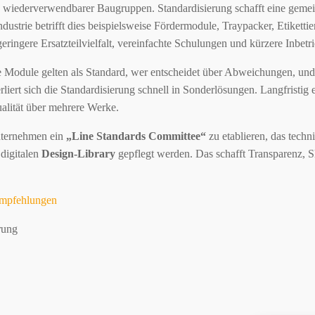
ng wiederverwendbarer Baugruppen. Standardisierung schafft eine gem
ustrie betrifft dies beispielsweise Fördermodule, Traypacker, Etikettier
ringere Ersatzteilvielfalt, vereinfachte Schulungen und kürzere Inbet
 Module gelten als Standard, wer entscheidet über Abweichungen, und 
iert sich die Standardisierung schnell in Sonderlösungen. Langfristig
ualität über mehrere Werke.
nternehmen ein
„Line Standards Committee“
zu etablieren, das techn
 digitalen
Design-Library
gepflegt werden. Das schafft Transparenz, S
mpfehlungen
rung